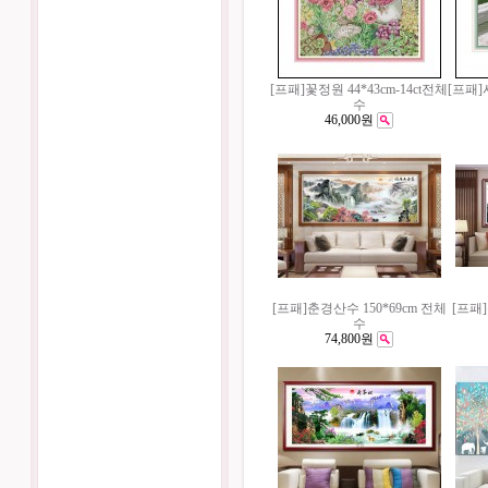
[프패]꽃정원 44*43cm-14ct전체
[프패]
수
46,000원
[프패]춘경산수 150*69cm 전체
[프패]
수
74,800원