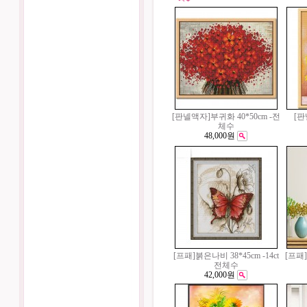
[판넬액자]부귀화 40*50cm -전
[
체수
48,000원
[프패]붉은나비 38*45cm -14ct
[프패]
전체수
42,000원