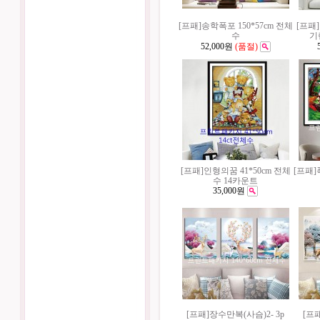
[프패]송학폭포 150*57cm 전체
[프패
수
기린
52,000원
(품절)
[프패]인형의꿈 41*50cm 전체
[프패]
수 14카운트
35,000원
[프패]장수만복(사슴)2- 3p
[프