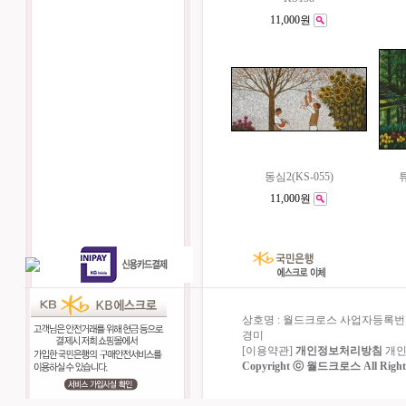
11,000원
동심2(KS-055)
튜
11,000원
상호명 : 월드크로스 사업자등록번호 : 
경미
[
이용약관
]
개인정보처리방침
개인
Copyright ⓒ
월드크로스
All Right