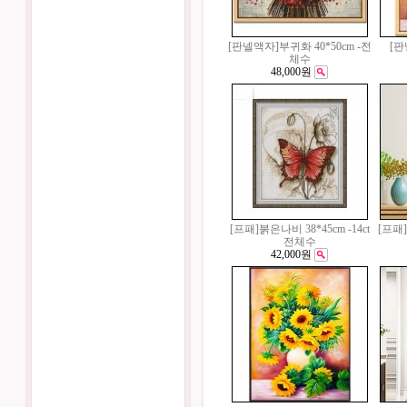
[판넬액자]부귀화 40*50cm -전
[
체수
48,000원
[프패]붉은나비 38*45cm -14ct
[프패]
전체수
42,000원