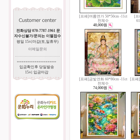
[프패]여름연가 50*50cm -11ct
[
전체수
6
48,000원
전화상담 070-7787-1961 문
자수신불가/문의는 이멜접수
평일 15시마감(토,일휴무)
이메일문의
==================
입금확인후 당일발송
15시 입금마감
[프패]금빛연화 60*80cm -11ct
[프패]
전체수
74,000원