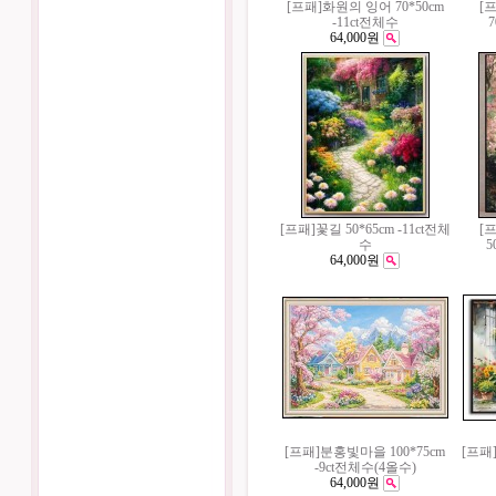
[프패]화원의 잉어 70*50cm
[
-11ct전체수
7
64,000원
[프패]꽃길 50*65cm -11ct전체
[
수
5
64,000원
[프패]분홍빛마을 100*75cm
[프패
-9ct전체수(4올수)
64,000원