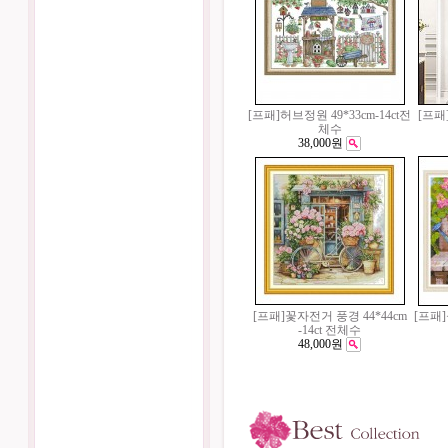
[프패]허브정원 49*33cm-14ct전
[프패
체수
38,000원
[프패]꽃자전거 풍경 44*44cm
[프패]
-14ct 전체수
48,000원