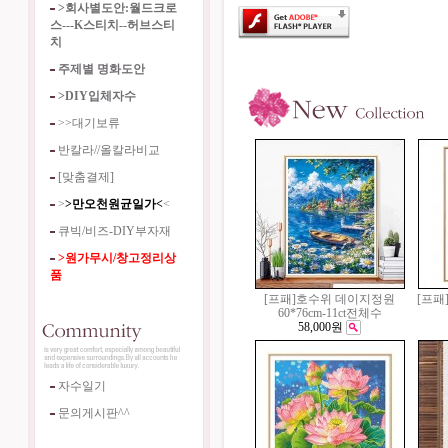
>회사별도안:월드크로
스---K스티치--허브스티
치
주제별 명화도안
>DIY입체자수
>>대기보류
반칼라//올칼라비교
[맞춤결제]
>
>만오천원균일가<
<
큐빅/비즈-DIY부자재
>원가무시/창고정리상
품
[프패]호수위 데이지정원
[프패
60*76cm-11ct전체수
58,000원
자수일기
문의게시판^^