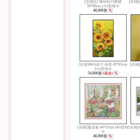
[프패]신 해바라기화병
[프패]
50*66cm-11ct전체수
48,000원
[프패]해바라기 세로 45*85cm-
[프패]
11ct전체수
54,000원
(품절)
[프패]꽃정원 44*43cm-14ct전체
[프패]
수
46,000원