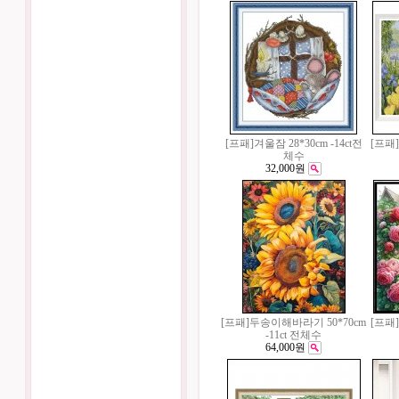
[프패]겨울잠 28*30cm -14ct전
[프패]
체수
32,000원
[프패]두송이해바라기 50*70cm
[프패]
-11ct 전체수
64,000원