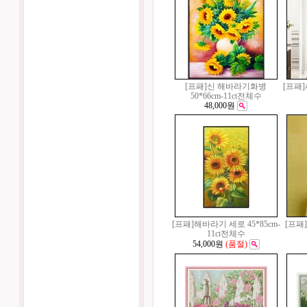
[프패]신 해바라기화병
[프패]
50*66cm-11ct전체수
48,000원
[프패]해바라기 세로 45*85cm-
[프패]
11ct전체수
54,000원
(품절)