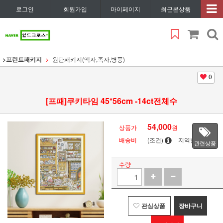
로그인
회원가입
마이페이지
최근본상품
>프린트패키지
원단패키지(액자,족자,병풍)
0
[프패]쿠키타임 45*56cm -14ct전체수
54,000
상품가
원
배송비
(조건)
지역별
관련상품
수량
관심상품
장바구니