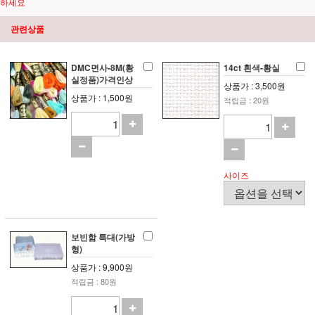
하세요
관련상품
DMC면사-8M(황
14ct 흰색-황실
실정품)가격인상
상품가 : 3,500원
상품가 : 1,500원
적립금 : 20원
사이즈
보빈함 특대(가방
형)
상품가 : 9,900원
적립금 : 80원