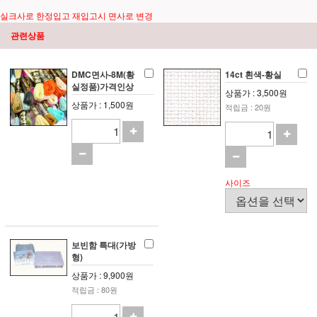
실크사로 한정입고 재입고시 면사로 변경
관련상품
DMC면사-8M(황
14ct 흰색-황실
실정품)가격인상
상품가 : 3,500원
상품가 : 1,500원
적립금 : 20원
사이즈
보빈함 특대(가방
형)
상품가 : 9,900원
적립금 : 80원