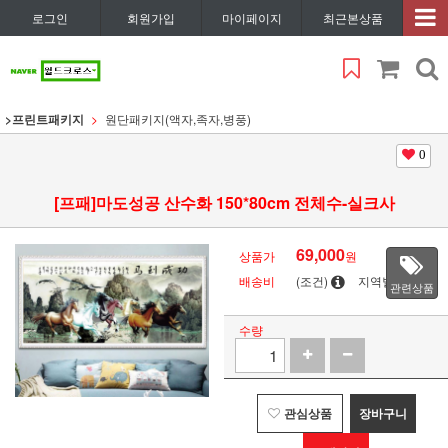
로그인
회원가입
마이페이지
최근본상품
>프린트패키지
원단패키지(액자,족자,병풍)
0
[프패]마도성공 산수화 150*80cm 전체수-실크사
69,000
상품가
원
배송비
(조건)
지역별
관련상품
수량
관심상품
장바구니