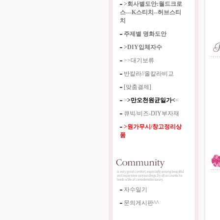
>회사별도안:월드크로
스---K스티치--허브스티
치
주제별 명화도안
>DIY입체자수
>>대기보류
반칼라//올칼라비교
[맞춤결제]
>
>만오천원균일가<
<
큐빅/비즈-DIY부자재
>원가무시/창고정리상
품
자수일기
문의게시판^^