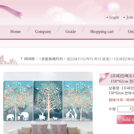
HOME
>
>프린트패키지
>
원단패키지(액자,족자,병풍)
>
[프패]만복도3
[프패]만복도3
150*62cm 
상품명 : [프패
150*62cm 전체
판매가격 :
58,0
수량