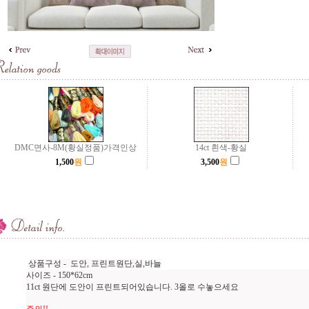
DMC면사-8M(황실정품)가격인상
14ct 흰색-황실
1,500
원
3,500
원
상품구성 - 도안, 프린트원단,실,바늘
사이즈 - 150*62cm
11ct 원단에 도안이 프린트되어있습니다. 3올로 수놓으세요