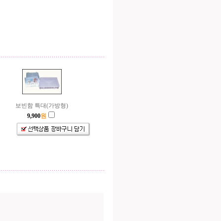
보빈함 특대(가방형)
9,900
원