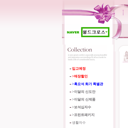
입고예정
>매장할인
>흑요석 화가 특별관
>이달의 신도안
>이달의 신제품
>보석십자수
>프린트패키지
생활자수