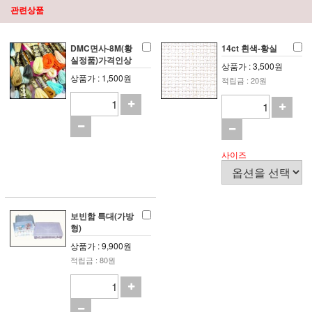
관련상품
DMC면사-8M(황
14ct 흰색-황실
실정품)가격인상
상품가 : 3,500원
상품가 : 1,500원
적립금 : 20원
사이즈
보빈함 특대(가방
형)
상품가 : 9,900원
적립금 : 80원