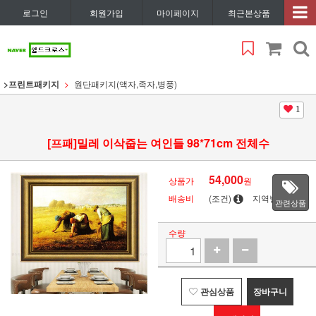
로그인
회원가입
마이페이지
최근본상품
>프린트패키지
원단패키지(액자,족자,병풍)
1
[프패]밀레 이삭줍는 여인들 98*71cm 전체수
54,000
상품가
원
배송비
(조건)
지역별
관련상품
수량
관심상품
장바구니