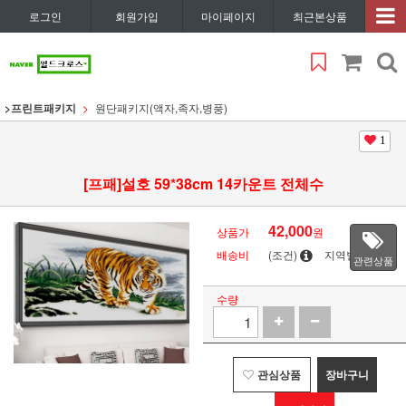
로그인
회원가입
마이페이지
최근본상품
>프린트패키지
원단패키지(액자,족자,병풍)
1
[프패]설호 59*38cm 14카운트 전체수
42,000
상품가
원
배송비
(조건)
지역별
관련상품
수량
관심상품
장바구니