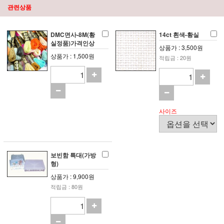
관련상품
DMC면사-8M(황
14ct 흰색-황실
실정품)가격인상
상품가 : 3,500원
상품가 : 1,500원
적립금 : 20원
사이즈
보빈함 특대(가방
형)
상품가 : 9,900원
적립금 : 80원