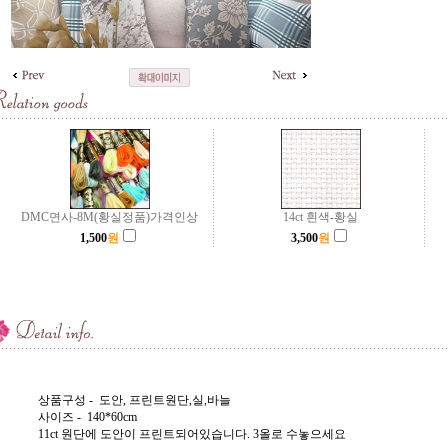
DMC면사-8M(황실정품)가격인상
14ct 흰색-황실
1,500
원
3,500
원
상품구성 - 도안, 프린트원단,실,바늘
사이즈 - 140*60cm
11ct 원단에 도안이 프린트되어있습니다. 3올로 수놓으세요