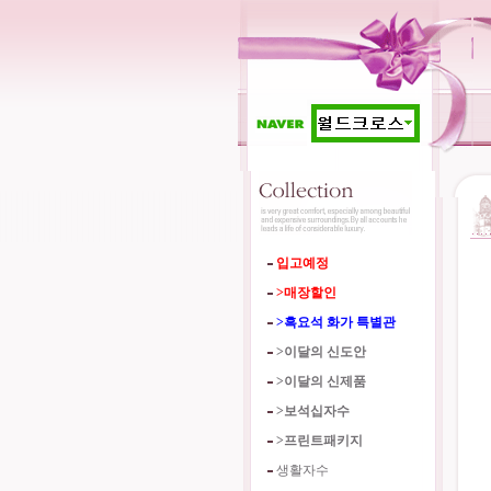
입고예정
>매장할인
>흑요석 화가 특별관
>이달의 신도안
>이달의 신제품
>보석십자수
>프린트패키지
생활자수