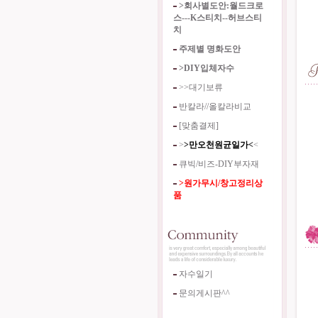
>회사별도안:월드크로
스---K스티치--허브스티
치
주제별 명화도안
>DIY입체자수
>>대기보류
반칼라//올칼라비교
[맞춤결제]
>
>만오천원균일가<
<
큐빅/비즈-DIY부자재
>원가무시/창고정리상
품
자수일기
문의게시판^^