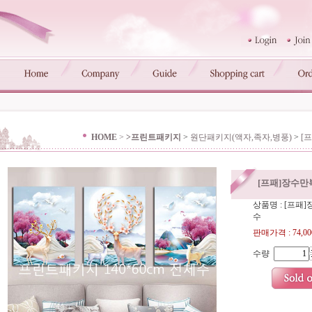
HOME
>
>프린트패키지
>
원단패키지(액자,족자,병풍)
>
[프
[프패]장수만복(
상품명 : [프패]장
수
판매가격 :
74,0
수량