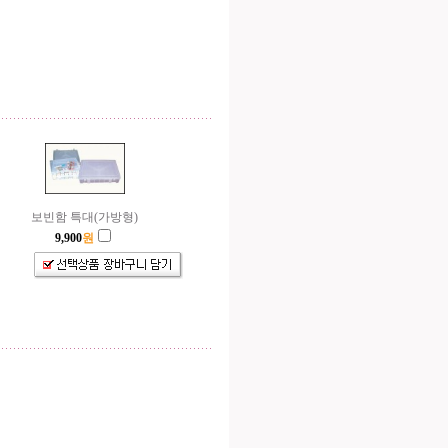
보빈함 특대(가방형)
9,900
원