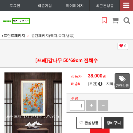
로그인
회원가입
마이페이지
최근본상품
>프린트패키지
원단패키지(액자,족자,병풍)
0
[프패]감나무 50*69cm 전체수
38,000
상품가
원
배송비
(조건)
지역별
관련상품
수량
관심상품
장바구니