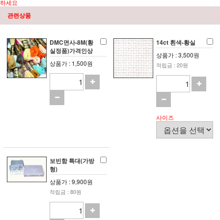
하세요
관련상품
DMC면사-8M(황
14ct 흰색-황실
실정품)가격인상
상품가 : 3,500원
상품가 : 1,500원
적립금 : 20원
사이즈
보빈함 특대(가방
형)
상품가 : 9,900원
적립금 : 80원