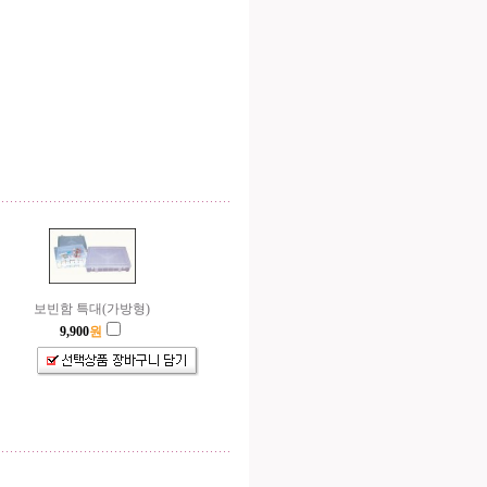
보빈함 특대(가방형)
9,900
원