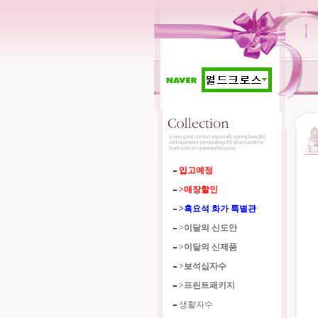
입고예정
>매장할인
>흑요석 화가 특별관
>이달의 신도안
>이달의 신제품
>보석십자수
>프린트패키지
생활자수