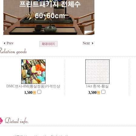
DMC면사-8M(황실정품)가격인상
14ct 흰색-황실
1,500
원
3,500
원