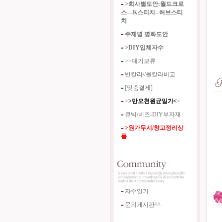
>회사별도안:월드크로
스---K스티치--허브스티
치
주제별 명화도안
>DIY입체자수
>>대기보류
반칼라//올칼라비교
[맞춤결제]
>
>만오천원균일가<
<
큐빅/비즈-DIY부자재
>원가무시/창고정리상
품
자수일기
문의게시판^^