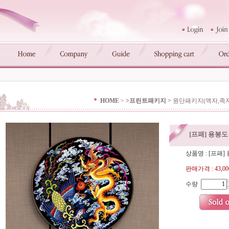
HOME
>
>프린트패키지
>
원단패키지(액자,족자
[프패] 용봉도 
상품명 : [프패] 
판매가격 :
43,0
수량