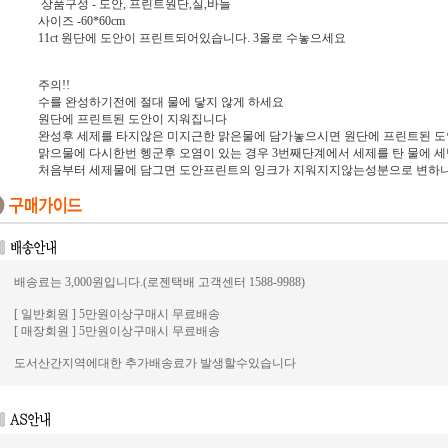
상품구성 - 도안, 프린트원단,실,바늘
사이즈 -60*60cm
11ct 원단에 도안이 프린트되어있습니다. 3올로 수놓으세요
주의!!
수를 완성하기전에 절대 물에 닿지 않게 하세요
원단에 프린트된 도안이 지워집니다
완성후 세제를 타지않은 미지근한 맑은물에 담가놓으시면 원단에 프린트된 
맑으물에 다시한번 헹군후 오염이 있는 경우 3번째단계에서 세제를 탄 물에 
처음부터 세제물에 담그면 도안프린트의 잉크가 지워지지않는성분으로 변하
배송료는 3,000원입니다.(로젠택배 고객센터 1588-9988)
[ 일반회원 ] 5만원이상구매시 무료배송
[ 매장회원 ] 5만원이상구매시 무료배송
도서산간지역에대한 추가배송료가 발생할수있습니다