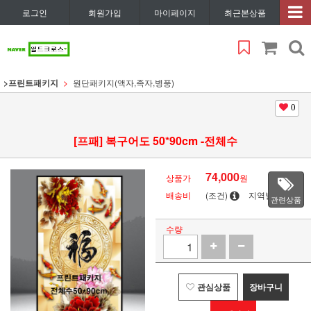
로그인
회원가입
마이페이지
최근본상품
>프린트패키지
원단패키지(액자,족자,병풍)
0
[프패] 복구어도 50*90cm -전체수
74,000
상품가
원
배송비
(조건)
지역별
관련상품
수량
관심상품
장바구니