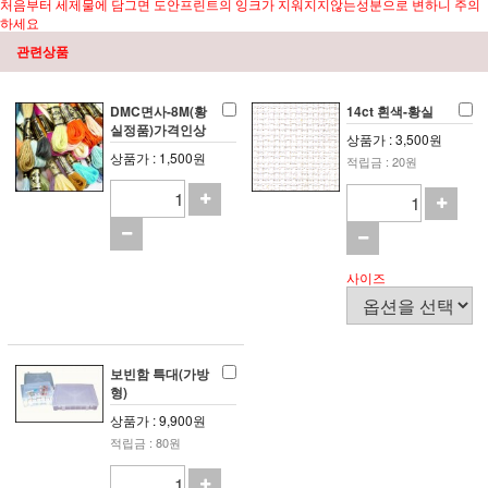
처음부터 세제물에 담그면 도안프린트의 잉크가 지워지지않는성분으로 변하니 주의
하세요
관련상품
DMC면사-8M(황
14ct 흰색-황실
실정품)가격인상
상품가 : 3,500원
상품가 : 1,500원
적립금 : 20원
사이즈
보빈함 특대(가방
형)
상품가 : 9,900원
적립금 : 80원