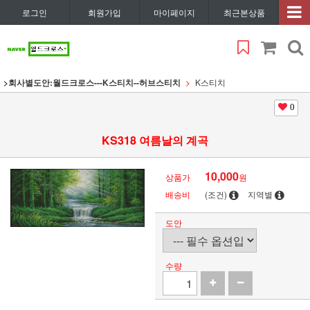
로그인
회원가입
마이페이지
최근본상품
>회사별도안:월드크로스---K스티치--허브스티치
K스티치
0
KS318 여름날의 계곡
10,000
상품가
원
배송비
(조건)
지역별
도안
수량