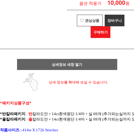
10,000
옵션 적용가
원
관심상품
장바구니
구매하기
상세정보 새창 열기
상세 정보를 확대해 보실 수 있습니다.
*패키지상품구성* 
*반칼라패키지
 : 
반
칼라
도안 + 14ct흰색원단 1/4마 + 실 69개 (추가되는실까지
*올칼라패키지
 : 
올
칼라
도안 + 14ct흰색원단 1/4마 + 실 69개 (추가되는실까지
작품사이즈 :
414w X 172h Stitches