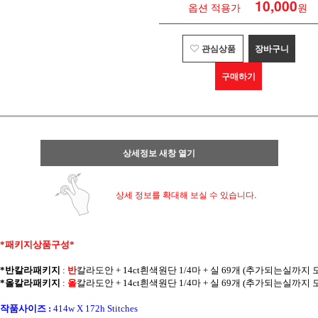
10,000
옵션 적용가
원
관심상품
장바구니
구매하기
상세정보 새창 열기
상세 정보를 확대해 보실 수 있습니다.
*패키지상품구성* 
*반칼라패키지
 : 
반
칼라
도안 + 14ct흰색원단 1/4마 + 실 69개 (추가되는실까지
*올칼라패키지
 : 
올
칼라
도안 + 14ct흰색원단 1/4마 + 실 69개 (추가되는실까지
작품사이즈 :
414w X 172h Stitches