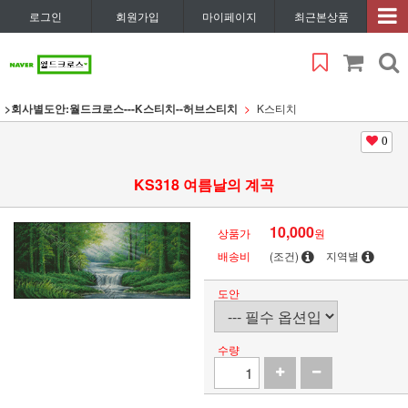
로그인
회원가입
마이페이지
최근본상품
>회사별도안:월드크로스---K스티치--허브스티치
K스티치
0
KS318 여름날의 계곡
10,000
상품가
원
배송비
(조건)
지역별
도안
수량