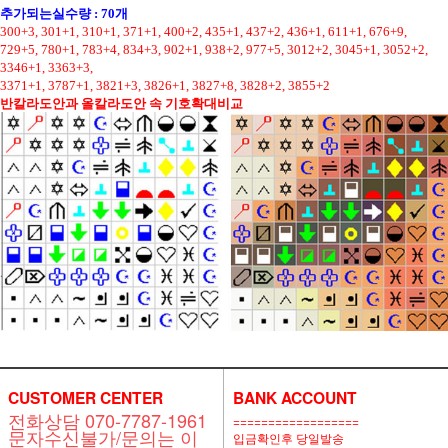
추가되는실수량 : 70개
300+3, 301+1, 310+1, 371+1, 400+2, 435+1, 437+2, 436+1, 611+1, 676+9,
729+5, 780+1, 783+4, 834+3, 902+1, 938+2, 977+5, 3012+2, 3045+1, 3052+2,
3346+1, 3363+3,
3371+1, 3787+1, 3821+3, 3826+1, 3827+8, 3828+2, 3855+2
반칼라도안과 올칼라도안 속 기호확대비교
CUSTOMER CENTER
BANK ACCOUNT
전화상담 070-7787-1961
==================
문자수신불가/문의는 이
입금확인후 당일발송