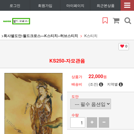
로그인
회원가입
마이페이지
최근본상품
>회사별도안:월드크로스---K스티치--허브스티치
K스티치
0
KS250-자모관음
22,000
상품가
원
배송비
(조건)
지역별
도안
수량