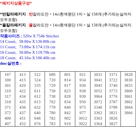
*패키지상품구성*
*반칼라패키지
:
반
칼라
도안 + 14ct흰색원단 1마 + 실 158개 (추가되는실까지
모두포함)
*올칼라패키지
:
올
칼라
도안 + 14ct흰색원단 1마 + 실 158개 (추가되는실까지
모두포함)
작품사이즈 :
320w X 754h Stitches
14 Count, 58.06w X 136.80h cm
11 Count, 73.89w X 174.11h cm
16 Count, 50.80w X 119.70h cm
18 Count, 45.16w X 106.40h cm
dmc실번호 :
167
413
522
680
801
921
3031
3371
3828
300
415
524
720
814
934
3041
3722
3830
301
420
535
729
817
936
3045
3740
3855
310
422
611
730
823
938
3052
3772
3860
317
434
612
738
829
939
3064
3776
3861
318
435
613
762
834
950
3072
3787
3862
371
436
632
779
840
975
3346
3799
3864
372
437
640
780
842
977
3362
3821
3866
400
451
646
782
902
3012
3363
3826
407
452
676
783
919
3022
3364
3827