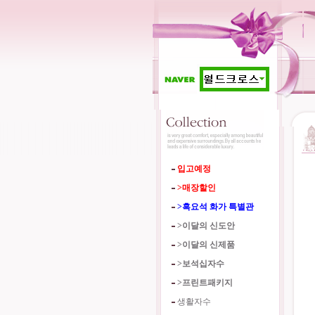
입고예정
>매장할인
>흑요석 화가 특별관
>이달의 신도안
>이달의 신제품
>보석십자수
>프린트패키지
생활자수