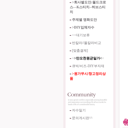
>회사별도안:월드크로
스---K스티치--허브스티
치
주제별 명화도안
>DIY입체자수
>>대기보류
반칼라//올칼라비교
[맞춤결제]
>
>만오천원균일가<
<
큐빅/비즈-DIY부자재
>원가무시/창고정리상
품
자수일기
문의게시판^^