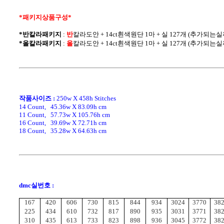
*패키지상품구성* 
*반칼라패키지
 : 
반
칼라
도안 + 14ct흰색원단 1마 + 실 127개 (추가되
*올칼라패키지
 : 
올
칼라
도안 + 14ct흰색원단 1마 + 실 127개 (추가되
작품사이즈 :
250w X 458h Stitches
14 Count,   45.36w X 83.09h cm
11 Count,   57.73w X 105.76h cm
16 Count,   39.69w X 72.71h cm
18 Count,   35.28w X 64.63h cm
dmc실번호 :
167
420
606
730
815
844
934
3024
3770
38
225
434
610
732
817
890
935
3031
3771
38
310
435
613
733
823
898
936
3045
3772
38