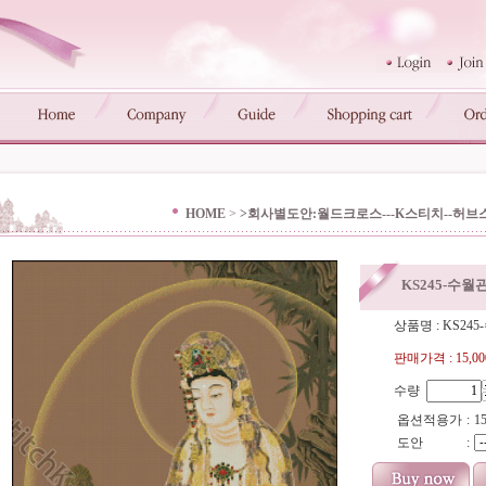
HOME
>
>회사별도안:월드크로스---K스티치--허브
KS245-수월
상품명 : KS24
판매가격 :
15,0
수량
옵션적용가
:
15
도안
: