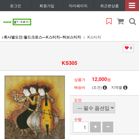
로그인
회원가입
마이페이지
최근본상품
>회사별도안:월드크로스---K스티치--허브스티치
K스티치
0
KS305
12,000
상품가
원
배송비
(조건)
지역별
도안
수량