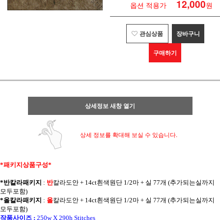
12,000
옵션 적용가
원
관심상품
장바구니
구매하기
상세정보 새창 열기
상세 정보를 확대해 보실 수 있습니다.
*패키지상품구성*
*반칼라패키지
:
반
칼라
도안 + 14ct흰색원단 1/2마 + 실 77개 (추가되는실까지
모두포함)
*올칼라패키지
:
올
칼라
도안 + 14ct흰색원단 1/2마 + 실 77개 (추가되는실까지
모두포함)
작품사이즈 :
250w X 290h Stitches