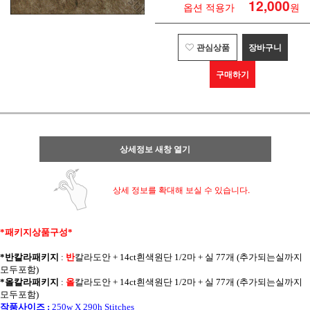
12,000
옵션 적용가
원
관심상품
장바구니
구매하기
상세정보 새창 열기
상세 정보를 확대해 보실 수 있습니다.
*패키지상품구성*
*반칼라패키지
:
반
칼라
도안 + 14ct흰색원단 1/2마 + 실 77개 (추가되는실까지
모두포함)
*올칼라패키지
:
올
칼라
도안 + 14ct흰색원단 1/2마 + 실 77개 (추가되는실까지
모두포함)
작품사이즈 :
250w X 290h Stitches