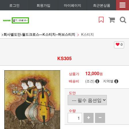
로그인
회원가입
마이페이지
최근본상품
>회사별도안:월드크로스---K스티치--허브스티치
K스티치
0
KS305
12,000
상품가
원
배송비
(조건)
지역별
도안
수량