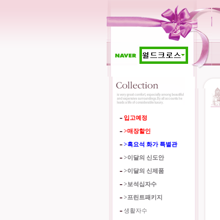
입고예정
>매장할인
>흑요석 화가 특별관
>이달의 신도안
>이달의 신제품
>보석십자수
>프린트패키지
생활자수