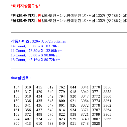
*패키지상품구성* 
*반칼라패키지
 : 
반
칼라
도안 + 14ct흰색원단 1마 + 실 135개 (추가되
*올칼라패키지
 : 
올
칼라
도안 + 14ct흰색원단 1마 + 실 135개 (추가되
작품사이즈 :
320w X 572h Stitches
14 Count,   58.06w X 103.78h cm
11 Count,   73.89w X 132.08h cm
16 Count,   50.80w X 90.80h cm
18 Count,   45.16w X 80.72h cm
dmc실번호 :
154
310
415
612
762
844
3041
3770
3856
156
317
420
640
779
918
3042
3771
3858
158
318
434
642
794
920
3047
3772
3860
159
336
435
645
800
921
3064
3774
3861
160
341
436
647
801
926
3072
3778
3862
161
356
437
648
814
934
3371
3787
3864
169
372
498
676
822
938
3721
3799
3865
224
407
524
729
823
939
3740
3807
3866
300
413
610
738
840
951
3743
3828