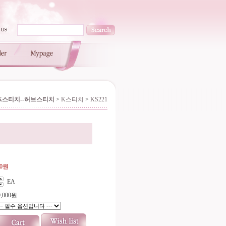
K스티치--허브스티치
>
K스티치
>
KS221
00원
EA
,000
원