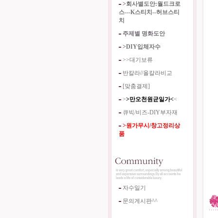
>회사별도안:월드크로
스---K스티치--허브스티
치
주제별 명화도안
>DIY입체자수
>>대기보류
반칼라//올칼라비교
[맞춤결제]
>
>만오천원균일가<
<
큐빅/비즈-DIY부자재
>원가무시/창고정리상
품
자수일기
문의게시판^^