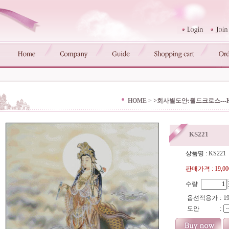
HOME
>
>회사별도안:월드크로스---
KS221
상품명 : KS221
판매가격 :
19,0
수량
옵션적용가
:
19
도안
: