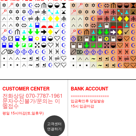
CUSTOMER CENTER
BANK ACCOUNT
전화상담 070-7787-1961
==================
문자수신불가/문의는 이
입금확인후 당일발송
멜접수
15시 입금마감
평일 15시마감(토,일휴무)
고객센터
연결하기