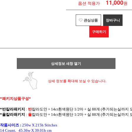
11,000
옵션 적용가
원
관심상품
장바구니
구매하기
상세정보 새창 열기
상세 정보를 확대해 보실 수 있습니다.
*패키지상품구성* 
*반칼라패키지
 : 
반
칼라
도안 + 14ct흰색원단 1/2마 + 실 88개 (추가되는실까지
*올칼라패키지
 : 
올
칼라
도안 + 14ct흰색원단 1/2마 + 실 88개 (추가되는실까지
작품사이즈 :
250w X 215h Stitches
14 Count,   45.36w X 39.01h cm