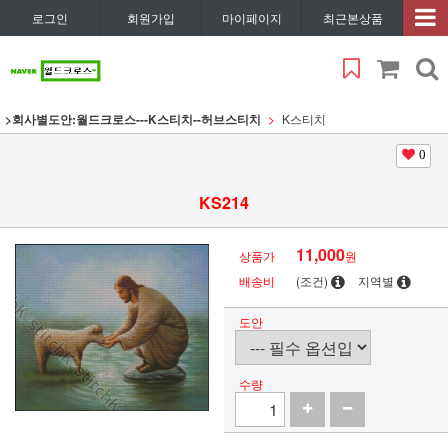
로그인
회원가입
마이페이지
최근본상품
>회사별도안:월드크로스---K스티치--허브스티치
K스티치
0
KS214
11,000
상품가
원
배송비
(조건)
지역별
도안
수량