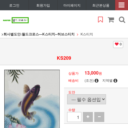
로그인
회원가입
마이페이지
최근본상품
>회사별도안:월드크로스---K스티치--허브스티치
K스티치
0
KS209
13,000
상품가
원
배송비
(조건)
지역별
도안
수량