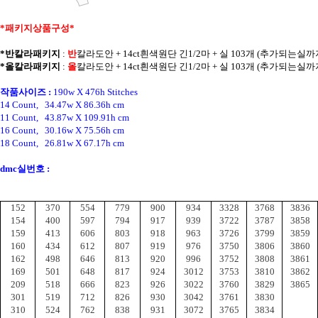
*패키지상품구성* 
*반칼라패키지
 : 
반
칼라
도안 + 14ct흰색원단 긴1/2마 + 실 103개 (추가되는실
*올칼라패키지
 : 
올
칼라
도안 + 14ct흰색원단 긴1/2마 + 실 103개 (추가되는실
작품사이즈 :
190w X 476h Stitches
14 Count,   34.47w X 86.36h cm
11 Count,   43.87w X 109.91h cm
16 Count,   30.16w X 75.56h cm
18 Count,   26.81w X 67.17h cm
dmc실번호 :
152
370
554
779
900
934
3328
3768
3836
154
400
597
794
917
939
3722
3787
3858
159
413
606
803
918
963
3726
3799
3859
160
434
612
807
919
976
3750
3806
3860
162
498
646
813
920
996
3752
3808
3861
169
501
648
817
924
3012
3753
3810
3862
209
518
666
823
926
3022
3760
3829
3865
301
519
712
826
930
3042
3761
3830
310
524
762
838
931
3072
3765
3834