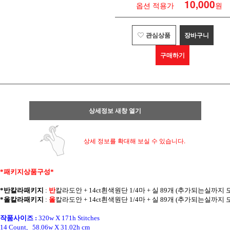
10,000
옵션 적용가
원
관심상품
장바구니
구매하기
상세정보 새창 열기
상세 정보를 확대해 보실 수 있습니다.
*패키지상품구성* 
*반칼라패키지
 : 
반
칼라
도안 + 14ct흰색원단 1/4마 + 실 89개 (추가되는실까지
*올칼라패키지
 : 
올
칼라
도안 + 14ct흰색원단 1/4마 + 실 89개 (추가되는실까지
작품사이즈 :
320w X 171h Stitches
14 Count,   58.06w X 31.02h cm