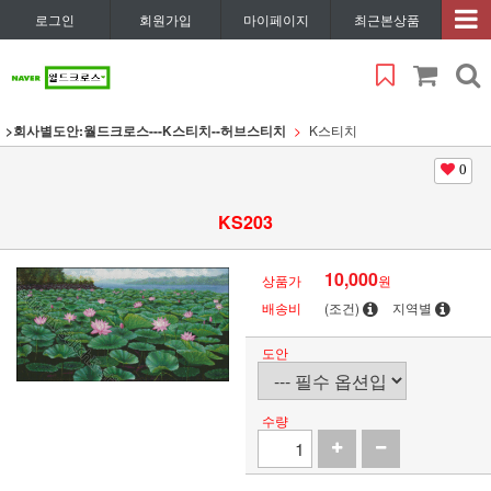
로그인
회원가입
마이페이지
최근본상품
>회사별도안:월드크로스---K스티치--허브스티치
K스티치
0
KS203
10,000
상품가
원
배송비
(조건)
지역별
도안
수량