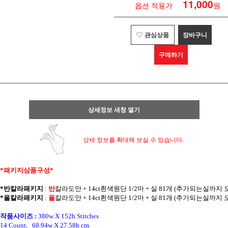
11,000
옵션 적용가
원
관심상품
장바구니
구매하기
상세정보 새창 열기
상세 정보를 확대해 보실 수 있습니다.
*패키지상품구성* 
*반칼라패키지
 : 
반
칼라
도안 + 14ct흰색원단 1/2마 + 실 81개 (추가되는실까지
*올칼라패키지
 : 
올
칼라
도안 + 14ct흰색원단 1/2마 + 실 81개 (추가되는실까지
작품사이즈 :
380w X 152h Stitches
14 Count,   68.94w X 27.58h cm