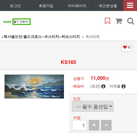
로그인
회원가입
마이페이지
최근본상품
>회사별도안:월드크로스---K스티치--허브스티치
K스티치
0
KS165
11,000
상품가
원
배송비
(조건)
지역별
도안
수량