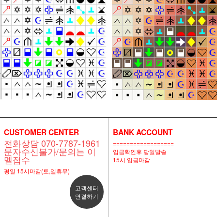
CUSTOMER CENTER
BANK ACCOUNT
전화상담 070-7787-1961
==================
문자수신불가/문의는 이
입금확인후 당일발송
멜접수
15시 입금마감
평일 15시마감(토,일휴무)
고객센터
연결하기