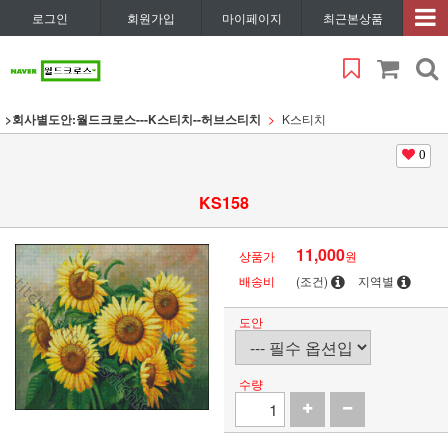
로그인
회원가입
마이페이지
최근본상품
>회사별도안:월드크로스---K스티치--허브스티치
K스티치
0
KS158
11,000
상품가
원
배송비
(조건)
지역별
도안
수량