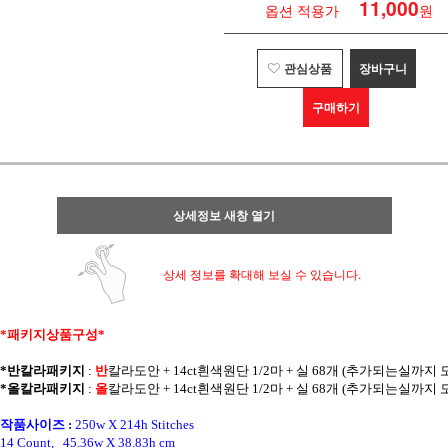
11,000
옵션 적용가
원
관심상품
장바구니
구매하기
상세정보 새창 열기
상세 정보를 확대해 보실 수 있습니다.
*패키지상품구성* 
*반칼라패키지
 : 
반
칼라
도안 + 14ct흰색원단 1/2마 + 실 68개 (추가되는실까지
*올칼라패키지
 : 
올
칼라
도안 + 14ct흰색원단 1/2마 + 실 68개 (추가되는실까지
작품사이즈 :
250w X 214h Stitches
14 Count,   45.36w X 38.83h cm