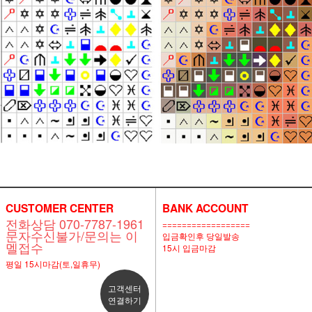
CUSTOMER CENTER
BANK ACCOUNT
전화상담 070-7787-1961
==================
문자수신불가/문의는 이
입금확인후 당일발송
멜접수
15시 입금마감
평일 15시마감(토,일휴무)
고객센터
연결하기