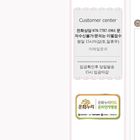
전화상담 070-7787-1961 문
자수신불가/문의는 이멜접수
평일 15시마감(토,일휴무)
이메일문의
==================
입금확인후 당일발송
15시 입금마감