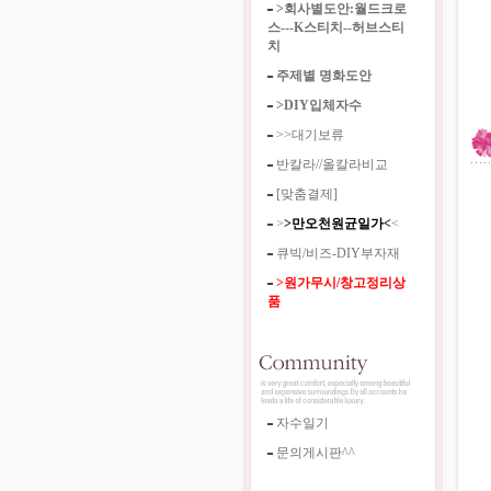
>회사별도안:월드크로
스---K스티치--허브스티
치
주제별 명화도안
>DIY입체자수
>>대기보류
반칼라//올칼라비교
[맞춤결제]
>
>만오천원균일가<
<
큐빅/비즈-DIY부자재
>원가무시/창고정리상
품
자수일기
문의게시판^^