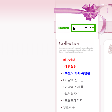
입고예정
>매장할인
>흑요석 화가 특별관
>이달의 신도안
>이달의 신제품
>보석십자수
>프린트패키지
생활자수