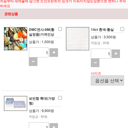
처음부터 세제물에 담그면 도안프린트의 잉크가 지워지지않는성분으로 변하니 주의
하세요
관련상품
DMC면사-8M(황
14ct 흰색-황실
실정품)가격인상
상품가 : 3,500원
상품가 : 1,500원
적립금 : 20원
사이즈
보빈함 특대(가방
형)
상품가 : 9,900원
적립금 : 80원