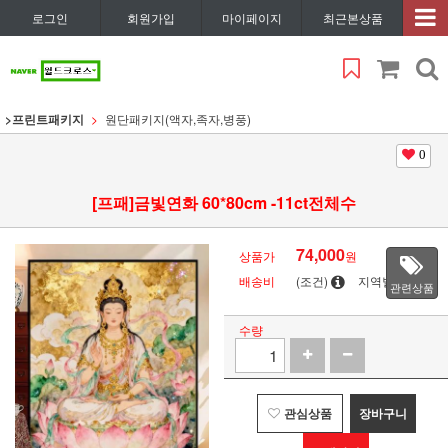
로그인
회원가입
마이페이지
최근본상품
>프린트패키지
원단패키지(액자,족자,병풍)
0
[프패]금빛연화 60*80cm -11ct전체수
74,000
상품가
원
배송비
(조건)
지역별
관련상품
수량
관심상품
장바구니