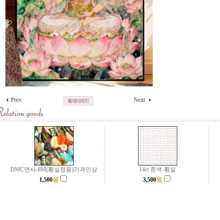
DMC면사-8M(황실정품)가격인상
14ct 흰색-황실
1,500
원
3,500
원