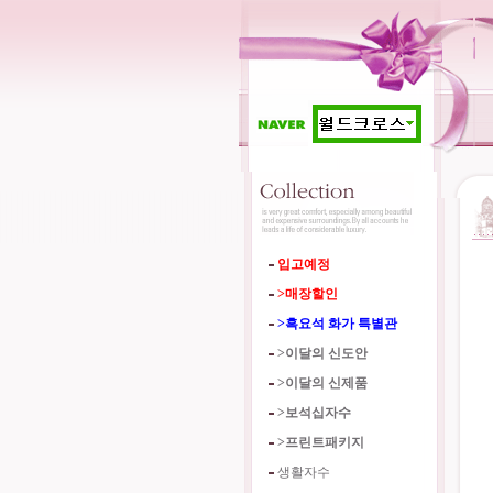
입고예정
>매장할인
>흑요석 화가 특별관
>이달의 신도안
>이달의 신제품
>보석십자수
>프린트패키지
생활자수