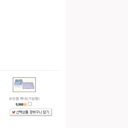
보빈함 특대(가방형)
9,900
원