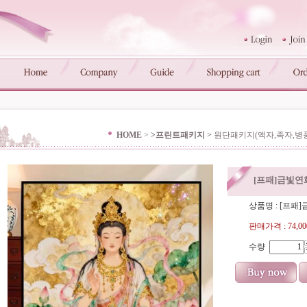
HOME
>
>프린트패키지
>
원단패키지(액자,족자,병
[프패]금빛연화 
상품명 : [프패]금
판매가격 :
74,0
수량