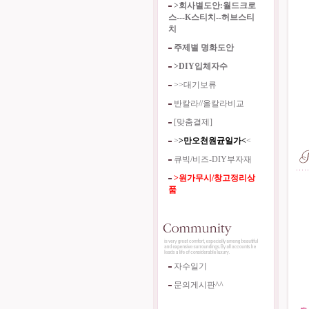
>회사별도안:월드크로
스---K스티치--허브스티
치
주제별 명화도안
>DIY입체자수
>>대기보류
반칼라//올칼라비교
[맞춤결제]
>
>만오천원균일가<
<
큐빅/비즈-DIY부자재
>원가무시/창고정리상
품
자수일기
문의게시판^^