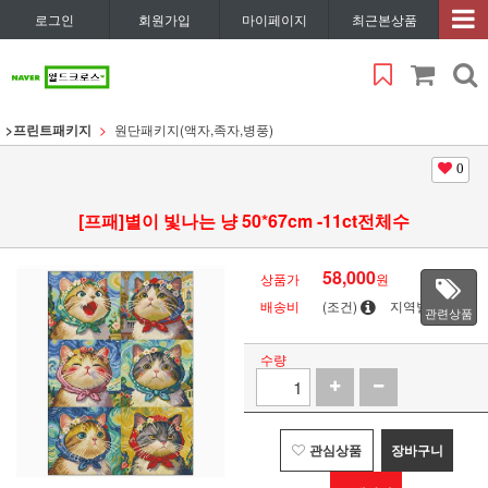
로그인
회원가입
마이페이지
최근본상품
>프린트패키지
원단패키지(액자,족자,병풍)
0
[프패]별이 빛나는 냥 50*67cm -11ct전체수
58,000
상품가
원
배송비
(조건)
지역별
관련상품
수량
관심상품
장바구니