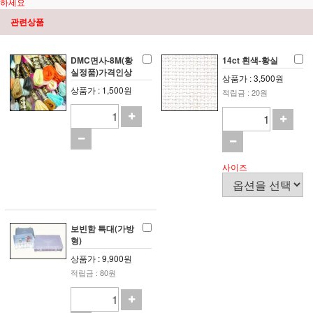
하세요
관련상품
DMC면사-8M(황
14ct 흰색-황실
실정품)가격인상
상품가 : 3,500원
상품가 : 1,500원
적립금 : 20원
사이즈
보빈함 특대(가방
형)
상품가 : 9,900원
적립금 : 80원