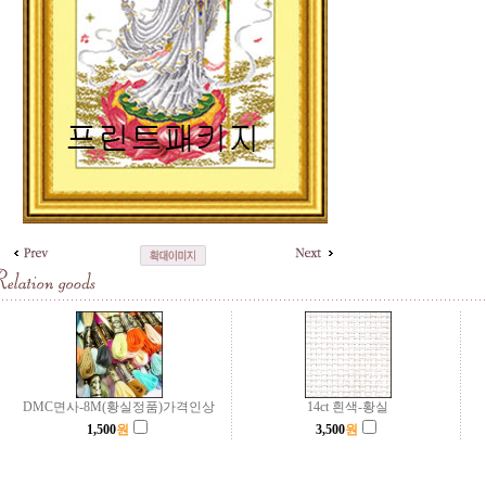
DMC면사-8M(황실정품)가격인상
14ct 흰색-황실
1,500
원
3,500
원