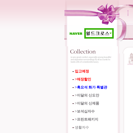
입고예정
>매장할인
>흑요석 화가 특별관
>이달의 신도안
>이달의 신제품
>보석십자수
>프린트패키지
생활자수