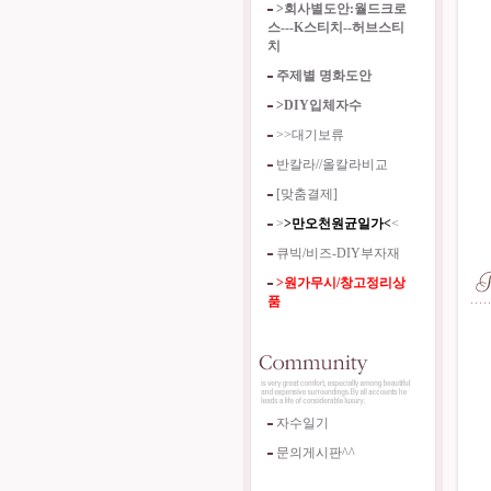
>회사별도안:월드크로
스---K스티치--허브스티
치
주제별 명화도안
>DIY입체자수
>>대기보류
반칼라//올칼라비교
[맞춤결제]
>
>만오천원균일가<
<
큐빅/비즈-DIY부자재
>원가무시/창고정리상
품
자수일기
문의게시판^^