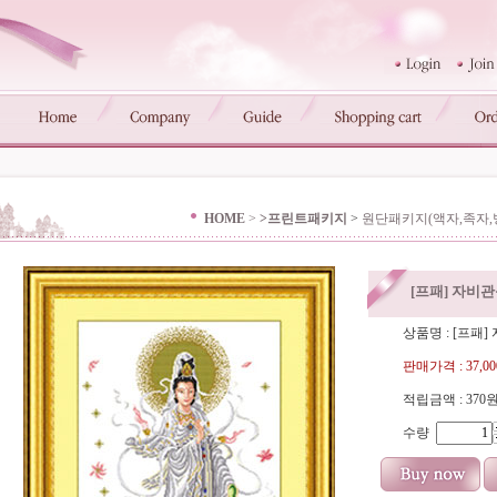
HOME
>
>프린트패키지
>
원단패키지(액자,족자,
[프패] 자비관음
상품명 : [프패] 
판매가격 :
37,0
적립금액 :
370
수량