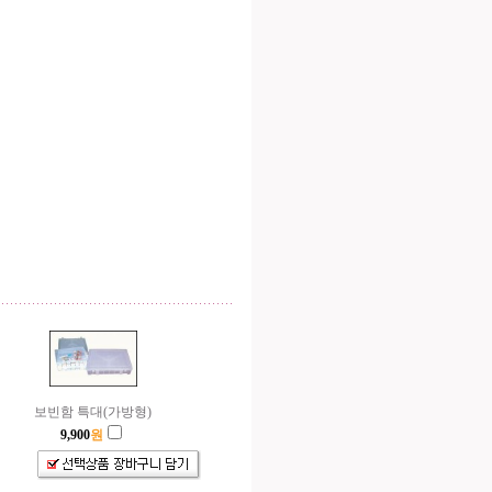
보빈함 특대(가방형)
9,900
원