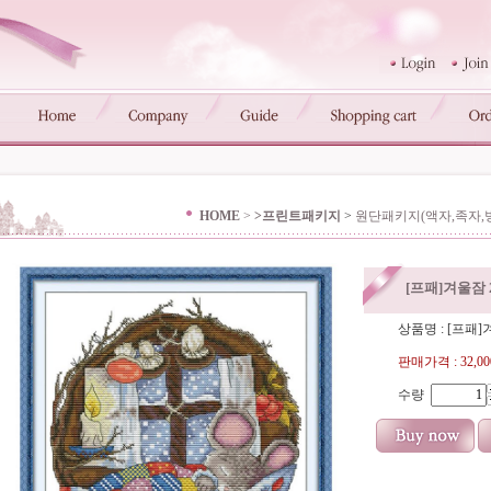
HOME
>
>프린트패키지
>
원단패키지(액자,족자,
[프패]겨울잠 2
상품명 : [프패]겨
판매가격 :
32,0
수량