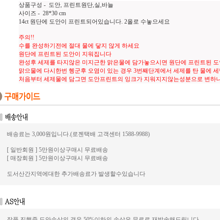
상품구성 - 도안, 프린트원단,실,바늘
사이즈 - 28*30 cm
14ct 원단에 도안이 프린트되어있습니다. 2올로 수놓으세요
주의!!
수를 완성하기전에 절대 물에 닿지 않게 하세요
원단에 프린트된 도안이 지워집니다
완성후 세제를 타지않은 미지근한 맑은물에 담가놓으시면 원단에 프린트된 
맑으물에 다시한번 헹군후 오염이 있는 경우 3번째단계에서 세제를 탄 물에 
처음부터 세제물에 담그면 도안프린트의 잉크가 지워지지않는성분으로 변하
배송료는 3,000원입니다.(로젠택배 고객센터 1588-9988)
[ 일반회원 ] 5만원이상구매시 무료배송
[ 매장회원 ] 5만원이상구매시 무료배송
도서산간지역에대한 추가배송료가 발생할수있습니다
작품 진행중 도안손상의 경우 50%이하의 손상은 무료로 재발송해드립니다.