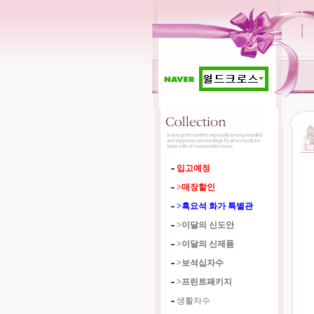
입고예정
>매장할인
>흑요석 화가 특별관
>이달의 신도안
>이달의 신제품
>보석십자수
>프린트패키지
생활자수