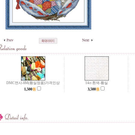
DMC면사-8M(황실정품)가격인상
14ct 흰색-황실
1,500
원
3,500
원