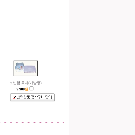
보빈함 특대(가방형)
9,900
원