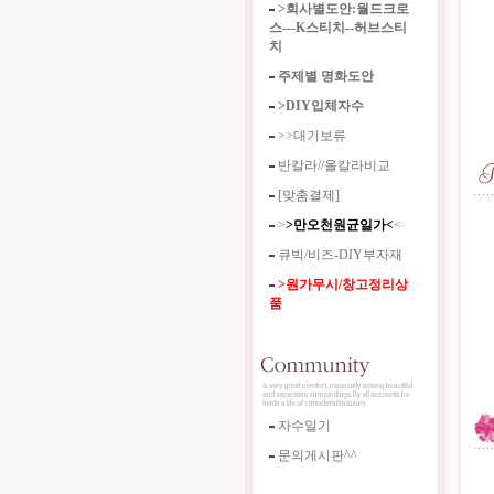
>회사별도안:월드크로
스---K스티치--허브스티
치
주제별 명화도안
>DIY입체자수
>>대기보류
반칼라//올칼라비교
[맞춤결제]
>
>만오천원균일가<
<
큐빅/비즈-DIY부자재
>원가무시/창고정리상
품
자수일기
문의게시판^^