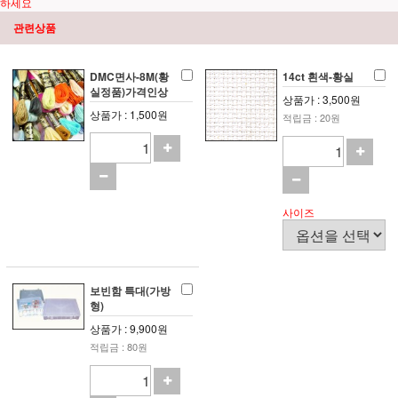
하세요
관련상품
DMC면사-8M(황
14ct 흰색-황실
실정품)가격인상
상품가 : 3,500원
상품가 : 1,500원
적립금 : 20원
사이즈
보빈함 특대(가방
형)
상품가 : 9,900원
적립금 : 80원