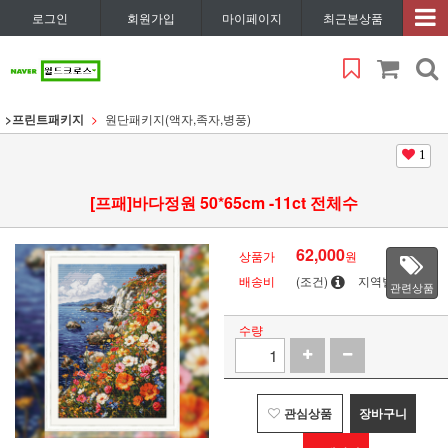
로그인
회원가입
마이페이지
최근본상품
>프린트패키지
원단패키지(액자,족자,병풍)
1
[프패]바다정원 50*65cm -11ct 전체수
62,000
상품가
원
배송비
(조건)
지역별
관련상품
수량
관심상품
장바구니