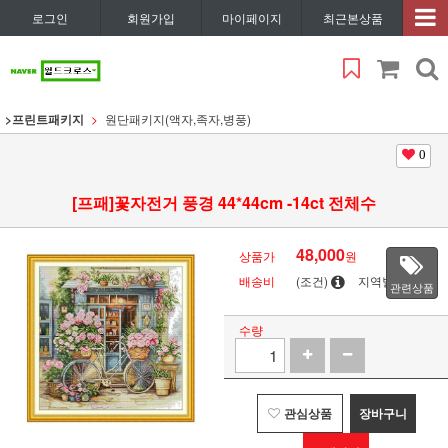
로그인
회원가입
마이페이지
최근본상품
>프린트패키지
원단패키지(액자,족자,병풍)
0
[프패]꽃자전거 풍경 44*44cm -14ct 전체수
48,000
상품가
원
배송비
(조건)
지역별
관련상품
수량
관심상품
장바구니