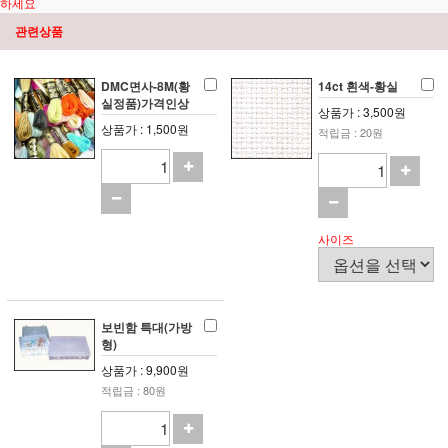
하세요
관련상품
DMC면사-8M(황
14ct 흰색-황실
실정품)가격인상
상품가 : 3,500원
상품가 : 1,500원
적립금 : 20원
사이즈
보빈함 특대(가방
형)
상품가 : 9,900원
적립금 : 80원