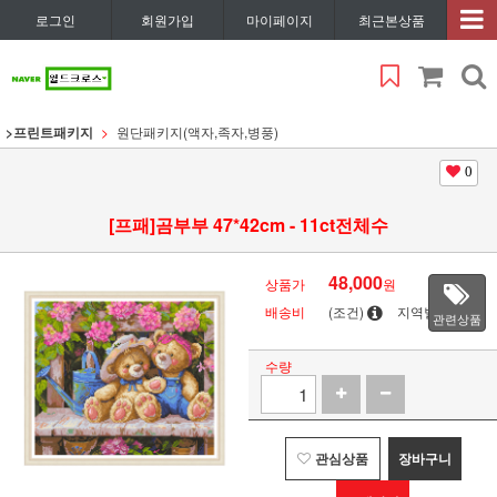
로그인
회원가입
마이페이지
최근본상품
>프린트패키지
원단패키지(액자,족자,병풍)
0
[프패]곰부부 47*42cm - 11ct전체수
48,000
상품가
원
배송비
(조건)
지역별
관련상품
수량
관심상품
장바구니