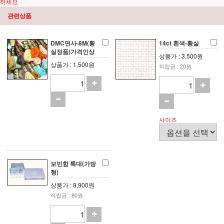
하세요
관련상품
DMC면사-8M(황
14ct 흰색-황실
실정품)가격인상
상품가 : 3,500원
상품가 : 1,500원
적립금 : 20원
사이즈
보빈함 특대(가방
형)
상품가 : 9,900원
적립금 : 80원