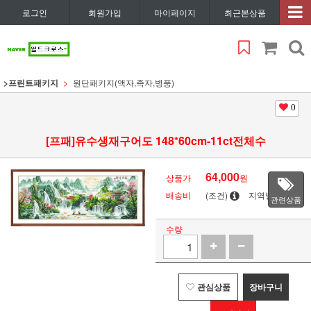
로그인
회원가입
마이페이지
최근본상품
>프린트패키지
원단패키지(액자,족자,병풍)
0
[프패]유수생재구어도 148*60cm-11ct전체수
64,000
상품가
원
배송비
(조건)
지역별
관련상품
수량
관심상품
장바구니