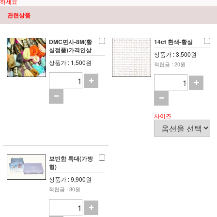
하세요
관련상품
DMC면사-8M(황
14ct 흰색-황실
실정품)가격인상
상품가 : 3,500원
상품가 : 1,500원
적립금 : 20원
사이즈
보빈함 특대(가방
형)
상품가 : 9,900원
적립금 : 80원