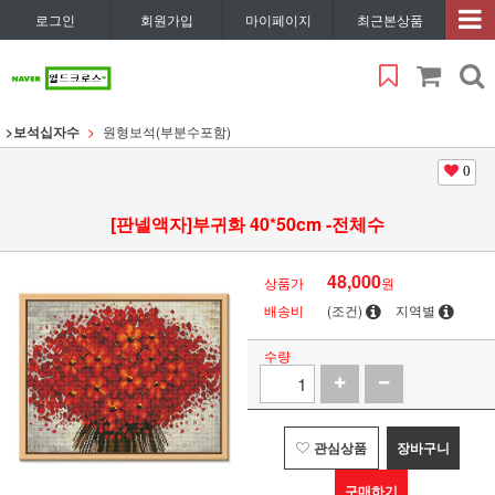
로그인
회원가입
마이페이지
최근본상품
>보석십자수
원형보석(부분수포함)
0
[판넬액자]부귀화 40*50cm -전체수
48,000
상품가
원
배송비
(조건)
지역별
수량
관심상품
장바구니
구매하기