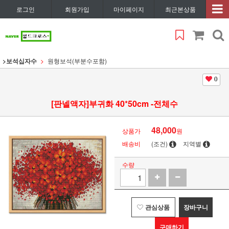
로그인
회원가입
마이페이지
최근본상품
>보석십자수
원형보석(부분수포함)
0
[판넬액자]부귀화 40*50cm -전체수
48,000
상품가
원
배송비
(조건)
지역별
수량
관심상품
장바구니
구매하기