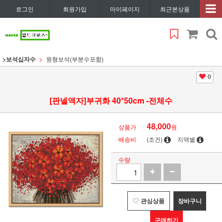
로그인
회원가입
마이페이지
최근본상품
>보석십자수
원형보석(부분수포함)
0
[판넬액자]부귀화 40*50cm -전체수
48,000
상품가
원
배송비
(조건)
지역별
수량
관심상품
장바구니
구매하기