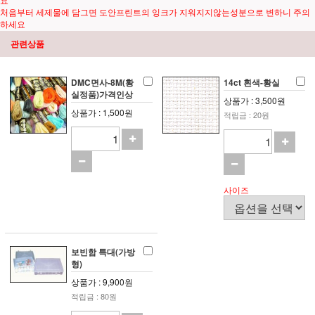
요
처음부터 세제물에 담그면 도안프린트의 잉크가 지워지지않는성분으로 변하니 주의
하세요
관련상품
DMC면사-8M(황
14ct 흰색-황실
실정품)가격인상
상품가 : 3,500원
상품가 : 1,500원
적립금 : 20원
사이즈
보빈함 특대(가방
형)
상품가 : 9,900원
적립금 : 80원