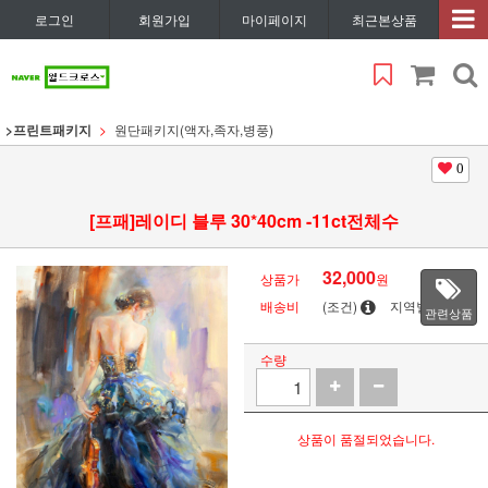
로그인
회원가입
마이페이지
최근본상품
>프린트패키지
원단패키지(액자,족자,병풍)
0
[프패]레이디 블루 30*40cm -11ct전체수
32,000
상품가
원
배송비
(조건)
지역별
관련상품
수량
상품이 품절되었습니다.