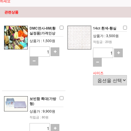
하세요
관련상품
DMC면사-8M(황
14ct 흰색-황실
실정품)가격인상
상품가 : 3,500원
상품가 : 1,500원
적립금 : 20원
사이즈
보빈함 특대(가방
형)
상품가 : 9,900원
적립금 : 80원