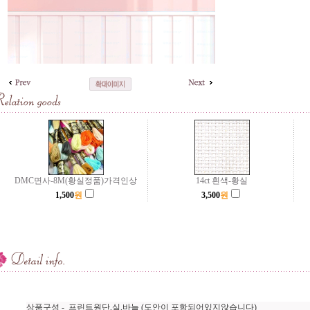
DMC면사-8M(황실정품)가격인상
14ct 흰색-황실
1,500
원
3,500
원
상품구성 - 프린트원단,실,바늘
(도안이 포함되어있지않습니다)