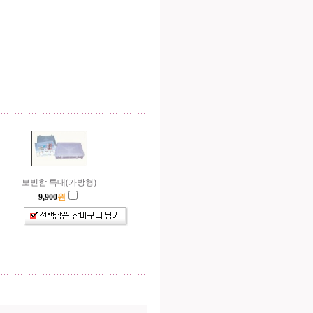
보빈함 특대(가방형)
9,900
원