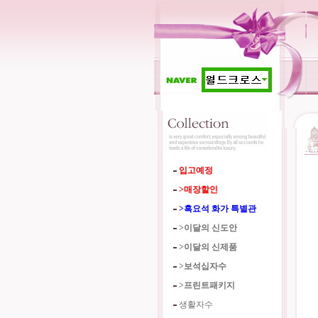
입고예정
>매장할인
>흑요석 화가 특별관
>이달의 신도안
>이달의 신제품
>보석십자수
>프린트패키지
생활자수