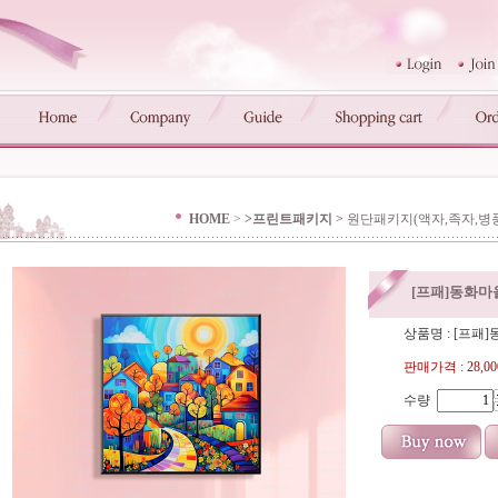
HOME
>
>프린트패키지
>
원단패키지(액자,족자,병
[프패]동화마을 
상품명 : [프패]동
판매가격 :
28,0
수량