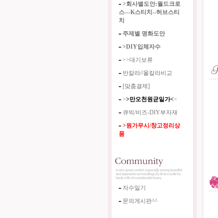
>회사별도안:월드크로
스---K스티치--허브스티
치
주제별 명화도안
>DIY입체자수
>>대기보류
반칼라//올칼라비교
[맞춤결제]
>
>만오천원균일가<
<
큐빅/비즈-DIY부자재
>원가무시/창고정리상
품
자수일기
문의게시판^^