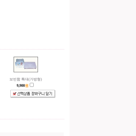
보빈함 특대(가방형)
9,900
원