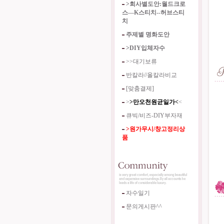
>회사별도안:월드크로
스---K스티치--허브스티
치
주제별 명화도안
>DIY입체자수
>>대기보류
반칼라//올칼라비교
[맞춤결제]
>
>만오천원균일가<
<
큐빅/비즈-DIY부자재
>원가무시/창고정리상
품
자수일기
문의게시판^^