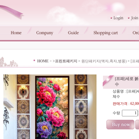
HOME
>
>프린트패키지
>
원단패키지(액자,족자,병풍)
>
[프패
[프패]세로 붉은
수
상품명 : [프패]세로
체수
판매가격 :
62,0
수량