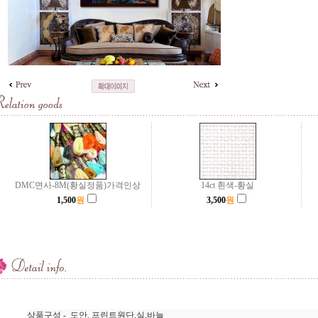
DMC면사-8M(황실정품)가격인상
14ct 흰색-황실
1,500
원
3,500
원
상품구성 - 도안, 프린트원단,실,바늘