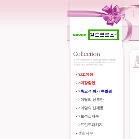
입고예정
>매장할인
>흑요석 화가 특별관
>이달의 신도안
>이달의 신제품
>보석십자수
>프린트패키지
생활자수