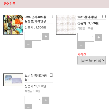
관련상품
DMC면사-8M(황
14ct 흰색-황실
실정품)가격인상
상품가 : 3,500원
상품가 : 1,500원
적립금 : 20원
사이즈
보빈함 특대(가방
형)
상품가 : 9,900원
적립금 : 80원