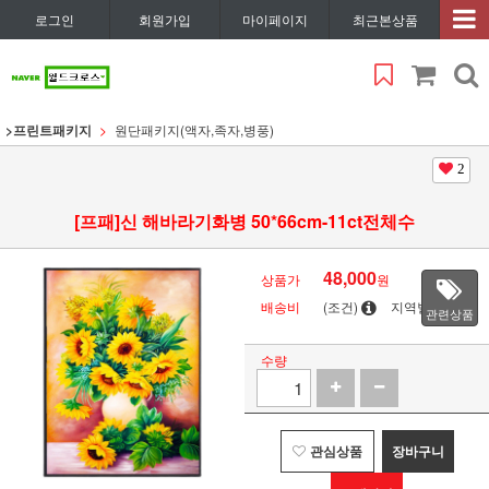
로그인
회원가입
마이페이지
최근본상품
>프린트패키지
원단패키지(액자,족자,병풍)
2
[프패]신 해바라기화병 50*66cm-11ct전체수
48,000
상품가
원
배송비
(조건)
지역별
관련상품
수량
관심상품
장바구니