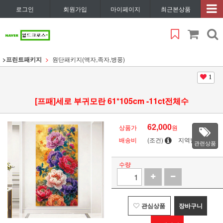
로그인
회원가입
마이페이지
최근본상품
>프린트패키지
원단패키지(액자,족자,병풍)
1
[프패]세로 부귀모란 61*105cm -11ct전체수
62,000
상품가
원
배송비
(조건)
지역별
관련상품
수량
관심상품
장바구니