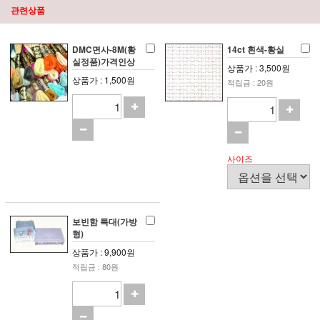
관련상품
DMC면사-8M(황
14ct 흰색-황실
실정품)가격인상
상품가 : 3,500원
상품가 : 1,500원
적립금 : 20원
사이즈
보빈함 특대(가방
형)
상품가 : 9,900원
적립금 : 80원