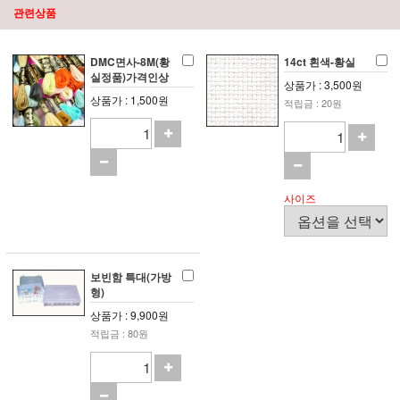
관련상품
DMC면사-8M(황
14ct 흰색-황실
실정품)가격인상
상품가 : 3,500원
상품가 : 1,500원
적립금 : 20원
사이즈
보빈함 특대(가방
형)
상품가 : 9,900원
적립금 : 80원