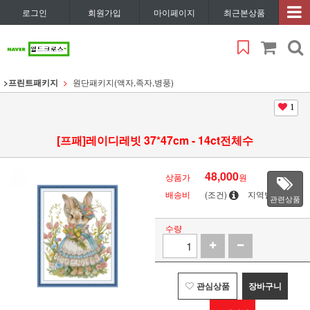
로그인
회원가입
마이페이지
최근본상품
>프린트패키지
원단패키지(액자,족자,병풍)
1
[프패]레이디레빗 37*47cm - 14ct전체수
48,000
상품가
원
배송비
(조건)
지역별
관련상품
수량
관심상품
장바구니