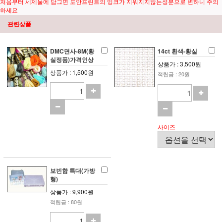
처음부터 세제물에 담그면 도안프린트의 잉크가 지워지지않는성분으로 변하니 주의
하세요
관련상품
DMC면사-8M(황
14ct 흰색-황실
실정품)가격인상
상품가 : 3,500원
상품가 : 1,500원
적립금 : 20원
사이즈
보빈함 특대(가방
형)
상품가 : 9,900원
적립금 : 80원