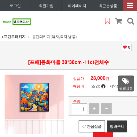
로그인
회원가입
마이페이지
최근본상품
>프린트패키지
원단패키지(액자,족자,병풍)
0
[프패]동화마을 38*38cm -11ct전체수
28,000
상품가
원
배송비
(조건)
지역별
관련상품
수량
관심상품
장바구니