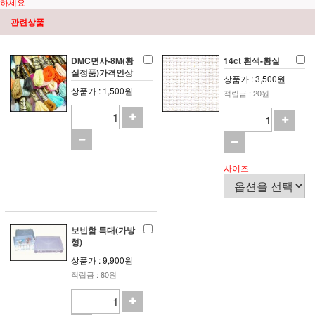
하세요
관련상품
DMC면사-8M(황
14ct 흰색-황실
실정품)가격인상
상품가 : 3,500원
상품가 : 1,500원
적립금 : 20원
사이즈
보빈함 특대(가방
형)
상품가 : 9,900원
적립금 : 80원