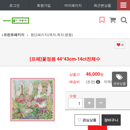
로그인
회원가입
마이페이지
최근본상품
>프린트패키지
원단패키지(액자,족자,병풍)
0
[프패]꽃정원 44*43cm-14ct전체수
46,000
상품가
원
배송비
(조건)
지역별
관련상품
수량
관심상품
장바구니