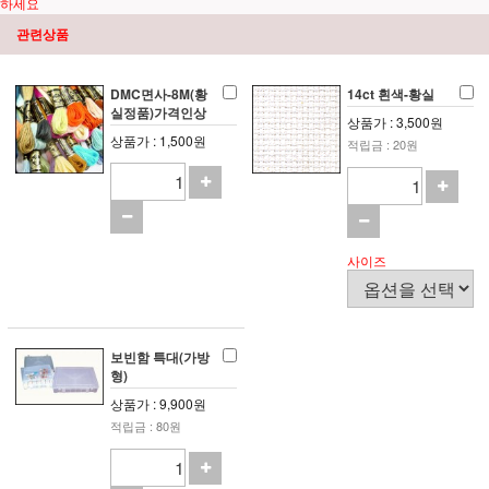
하세요
관련상품
DMC면사-8M(황
14ct 흰색-황실
실정품)가격인상
상품가 : 3,500원
상품가 : 1,500원
적립금 : 20원
사이즈
보빈함 특대(가방
형)
상품가 : 9,900원
적립금 : 80원