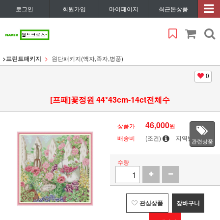
로그인
회원가입
마이페이지
최근본상품
>프린트패키지
원단패키지(액자,족자,병풍)
0
[프패]꽃정원 44*43cm-14ct전체수
46,000
상품가
원
배송비
(조건)
지역별
관련상품
수량
관심상품
장바구니