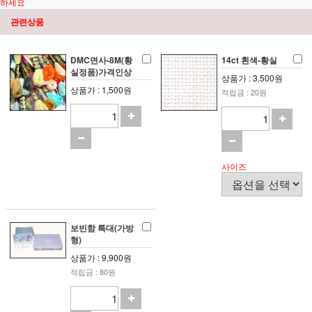
하세요
관련상품
DMC면사-8M(황
14ct 흰색-황실
실정품)가격인상
상품가 : 3,500원
상품가 : 1,500원
적립금 : 20원
사이즈
보빈함 특대(가방
형)
상품가 : 9,900원
적립금 : 80원