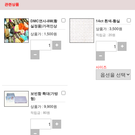
관련상품
DMC면사-8M(황
14ct 흰색-황실
실정품)가격인상
상품가 : 3,500원
상품가 : 1,500원
적립금 : 20원
사이즈
보빈함 특대(가방
형)
상품가 : 9,900원
적립금 : 80원