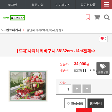
로그인
회원가입
마이페이지
최근본상품
>프린트패키지
원단패키지(액자,족자,병풍)
0
[프패]사과체리바구니 38*32cm -14ct전체수
34,000
상품가
원
배송비
(조건)
지역별
관련상품
수량
관심상품
장바구니