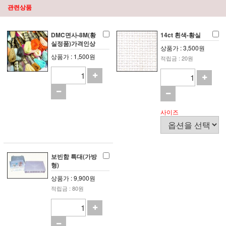
관련상품
DMC면사-8M(황
14ct 흰색-황실
실정품)가격인상
상품가 : 3,500원
상품가 : 1,500원
적립금 : 20원
사이즈
보빈함 특대(가방
형)
상품가 : 9,900원
적립금 : 80원