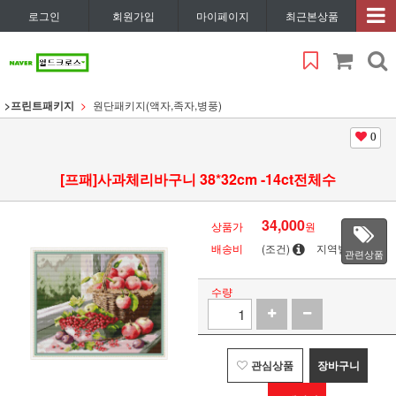
로그인
회원가입
마이페이지
최근본상품
>프린트패키지
원단패키지(액자,족자,병풍)
0
[프패]사과체리바구니 38*32cm -14ct전체수
34,000
상품가
원
배송비
(조건)
지역별
관련상품
수량
관심상품
장바구니